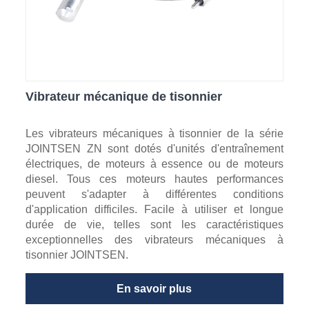
Vibrateur mécanique de tisonnier
Les vibrateurs mécaniques à tisonnier de la série
JOINTSEN ZN sont dotés d'unités d'entraînement
électriques, de moteurs à essence ou de moteurs
diesel. Tous ces moteurs hautes performances
peuvent s'adapter à différentes conditions
d'application difficiles. Facile à utiliser et longue
durée de vie, telles sont les caractéristiques
exceptionnelles des vibrateurs mécaniques à
tisonnier JOINTSEN.
En savoir plus