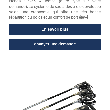
Honda GX-35 4 temps (autre type sur votre
demande). Le système de sac à dos a été développé
selon une ergonomie qui offre une très bonne
répartition du poids et un confort de port élevé.
En savoir plus
envoyer une demande