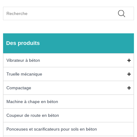
Des produits
Vibrateur à béton
Truelle mécanique
Compactage
Machine à chape en béton
Coupeur de route en béton
Ponceuses et scarificateurs pour sols en béton